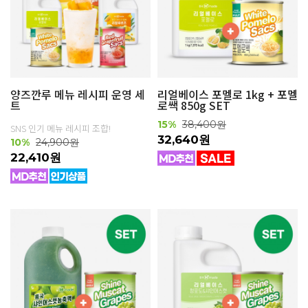
양즈깐루 메뉴 레시피 운영 세
리얼베이스 포멜로 1kg + 포멜
트
로쌕 850g SET
15%
38,400원
SNS 인기 메뉴 레시피 조합!
32,640원
10%
24,900원
22,410원