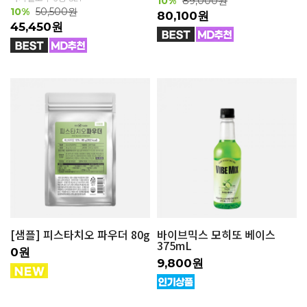
10%
89,000원
10%
50,500원
80,100원
45,450원
[샘플] 피스타치오 파우더 80g
바이브믹스 모히또 베이스
375mL
0원
9,800원