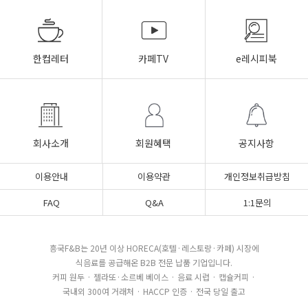
한컵레터
카페TV
e레시피북
회사소개
회원혜택
공지사항
이용안내
이용약관
개인정보취급방침
FAQ
Q&A
1:1문의
흥국F&B는 20년 이상 HORECA(호텔·레스토랑·카페) 시장에
식음료를 공급해온 B2B 전문 납품 기업입니다.
커피 원두 · 젤라또·소르베 베이스 · 음료 시럽 · 캡슐커피 ·
국내외 300여 거래처 · HACCP 인증 · 전국 당일 출고