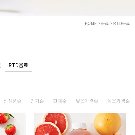
HOME
>
음료
>
RTD음료
일
RTD음료
신상품순
인기순
판매순
낮은가격순
높은가격순