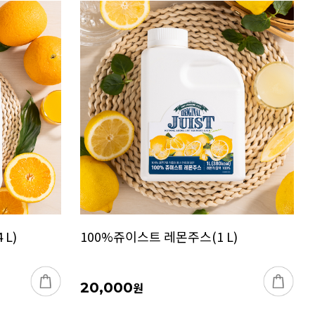
L)
100%쥬이스트 레몬주스(1 L)
20,000
원