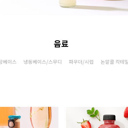
음료
장베이스
냉동베이스/스무디
파우더/시럽
논알콜 칵테