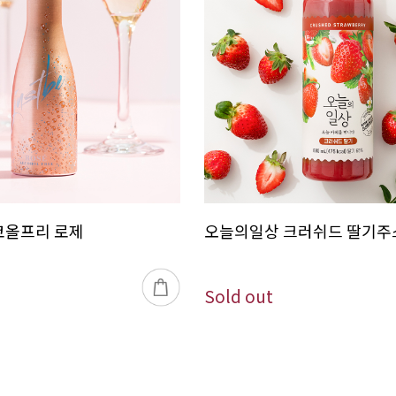
코올프리 로제
오늘의일상 크러쉬드 딸기주스
Sold out