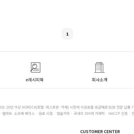
1
e레시피북
회사소개
B는 20년 이상 HORECA(호텔·레스토랑·카페) 시장에 식음료를 공급해온 B2B 전문 납품 
· 젤라또·소르베 베이스 · 음료 시럽 · 캡슐커피 · 국내외 300여 거래처 · HACCP 인증 · 
CUSTOMER CENTER