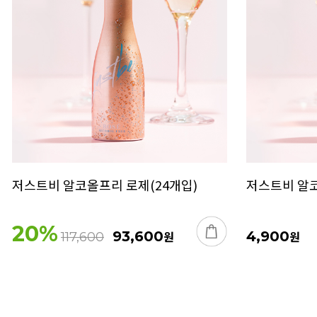
저스트비 알코올프리 로제(24개입)
저스트비 알
20
%
93,600
원
4,900
원
117,600