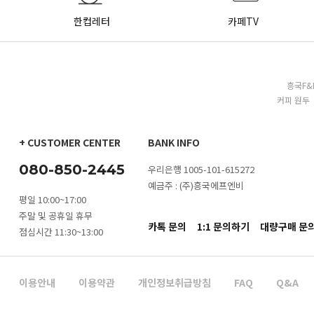
한컵레터
카페TV
흥국F&
커피 원두 
+ CUSTOMER CENTER
BANK INFO
080-850-2445
우리은행 1005-101-615272
예금주 : (주)흥국에프엔비
평일 10:00~17:00
주말 및 공휴일 휴무
카톡 문의
1:1 문의하기
대량구매 문
점심시간 11:30~13:00
이용안내
이용약관
개인정보취급방침
FAQ
Q&A