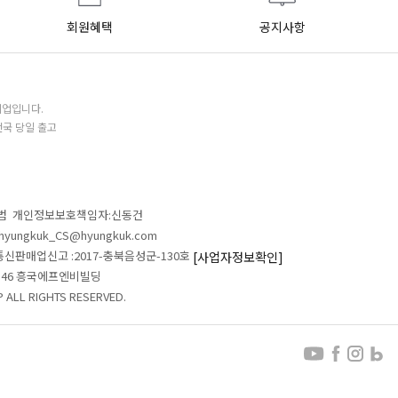
회원혜택
공지사항
기업입니다.
전국 당일 출고
철범 개인정보보호책임자:신동건
L:hyungkuk_CS@hyungkuk.com
 통신판매업신고 :2017-충북음성군-130호
[사업자정보확인]
 546 흥국에프엔비빌딩
ALL RIGHTS RESERVED.