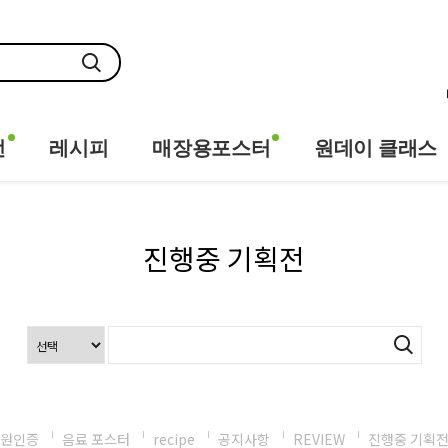
전
레시피
매장용포스터
원데이 클래스
진행중 기획전
원인증
음료 포스터
recipe
공지사항
REVIEW
진행중 기획