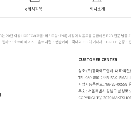
e레시피북
회사소개
B는 20년 이상 HORECA(호텔·레스토랑·카페) 시장에 식음료를 공급해온 B2B 전문 납품 
· 젤라또·소르베 베이스 · 음료 시럽 · 캡슐커피 · 국내외 300여 거래처 · HACCP 인증 · 
CUSTOMER CENTER
상호:(주)흥국에프엔비 대표:박
TEL:080-850-2445 FAX: EMAI
사업자등록번호:766-85-00558
주소 : 서울특별시 강남구 삼성로
의
COPYRIGHTⓒ 2020 MAKESHOP 