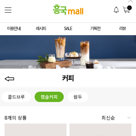
0
이용안내
레시피
SALE
기획전
리뷰
커피
콜드브루
캡슐커피
원두
8개의 상품