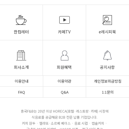
한컵레터
카페TV
e레시피북
회사소개
회원혜택
공지사항
이용안내
이용약관
개인정보취급방침
FAQ
Q&A
1:1문의
흥국F&B는 20년 이상 HORECA(호텔·레스토랑·카페) 시장에
식음료를 공급해온 B2B 전문 납품 기업입니다.
커피 원두 · 젤라또·소르베 베이스 · 음료 시럽 · 캡슐커피 ·