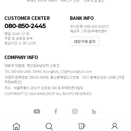
국내외 300여 거래처 · HACCP 인증 · 전국 당일 출고
CUSTOMER CENTER
BANK INFO
080-850-2445
우리은행 1005-101-615272
예금주 : (주)흥국에프엔비
평일 10:00~17:00
주말 및 공휴일 휴무
대량구매 문의
점심시간 11:30~13:00
COMPANY INFO
대표자:박철범 개인정보담당자:신동건
TEL:080-850-2445 EMAIL:hyungkuk_CS@hyungkuk.com
사업자 등록번호:766-85-00558 통신판매업신고번호 : 2017-충북음성군-130호
[사업
자정보확인]
주소 : 서울특별시 강남구 삼성로 546 흥국에프엔비빌딩
COPYRIGHT ⓒ 2020 MAKESHOP ALL RIGHTS RESERVED.