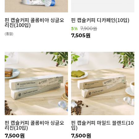
핀 캡슐커피 콜롬비아 싱글오
핀 캡슐커피 디카페인(10입)
리진(100입)
5%
7,900원
(품절)
7,505원
핀 캡슐커피 콜롬비아 싱글오
핀 캡슐커피 마일드 블렌드(10
리진(10입)
입)
7,500원
7,500원