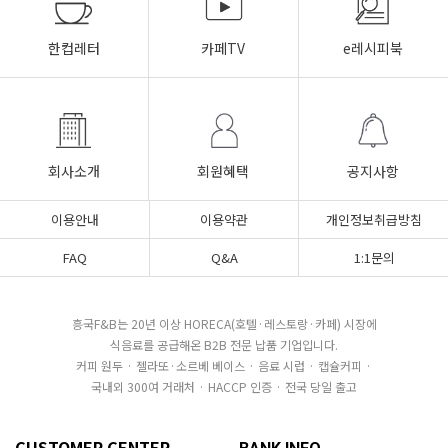
한컵레터
카페TV
e레시피북
회사소개
회원혜택
공지사항
이용안내
이용약관
개인정보취급방침
FAQ
Q&A
1:1문의
흥국F&B는 20년 이상 HORECA(호텔·레스토랑·카페) 시장에
식음료를 공급해온 B2B 전문 납품 기업입니다.
커피 원두 · 젤라또·소르베 베이스 · 음료 시럽 · 캡슐커피 ·
국내외 300여 거래처 · HACCP 인증 · 전국 당일 출고
CUSTOMER CENTER