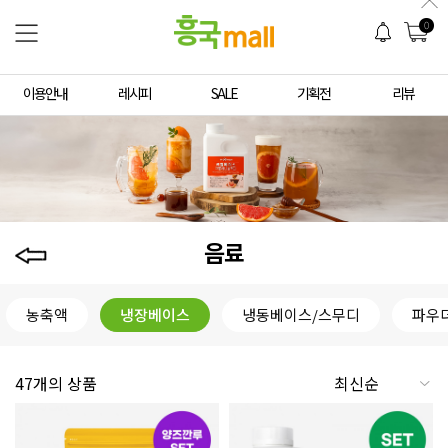
0
이용안내
레시피
SALE
기획전
리뷰
음료
농축액
냉장베이스
냉동베이스/스무디
파우
47개의 상품