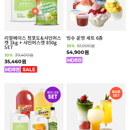
리얼베이스 청포도&샤인머스
빙수 운영 세트 6종
캣 1kg + 샤인머스캣 850g
10%
61,000원
SET
54,900원
10%
39,400원
35,460원