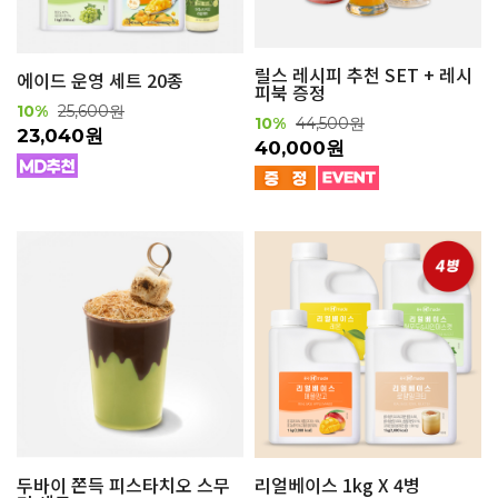
릴스 레시피 추천 SET + 레시
에이드 운영 세트 20종
피북 증정
10%
25,600원
10%
44,500원
23,040원
40,000원
두바이 쫀득 피스타치오 스무
리얼베이스 1kg X 4병