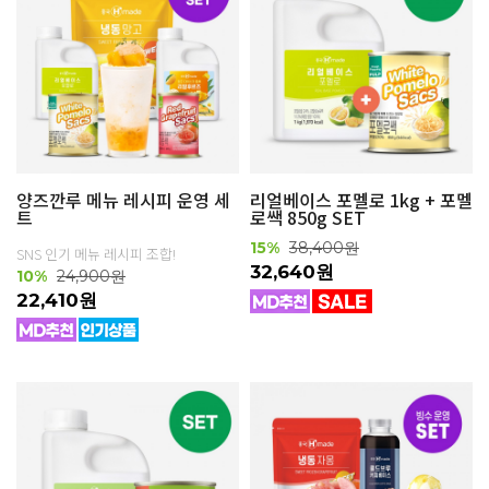
양즈깐루 메뉴 레시피 운영 세
리얼베이스 포멜로 1kg + 포멜
트
로쌕 850g SET
15%
38,400원
SNS 인기 메뉴 레시피 조합!
32,640원
10%
24,900원
22,410원