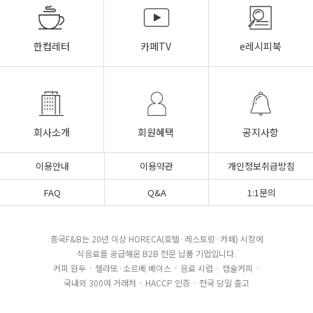
한컵레터
카페TV
e레시피북
회사소개
회원혜택
공지사항
이용안내
이용약관
개인정보취급방침
FAQ
Q&A
1:1문의
흥국F&B는 20년 이상 HORECA(호텔·레스토랑·카페) 시장에
식음료를 공급해온 B2B 전문 납품 기업입니다.
커피 원두 · 젤라또·소르베 베이스 · 음료 시럽 · 캡슐커피 ·
국내외 300여 거래처 · HACCP 인증 · 전국 당일 출고