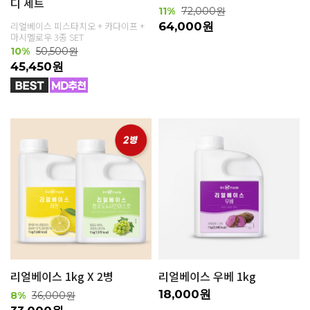
디 세트
11%
72,000원
리얼베이스 피스타치오 + 카다이프 +
64,000원
마시멜로우 3종 SET
10%
50,500원
45,450원
리얼베이스 1kg X 2병
리얼베이스 우베 1kg
18,000원
8%
36,000원