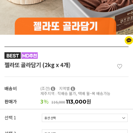
젤라또 골라담기 (2kg x 4개)
♡
배송비
(조건)
지역별
제주지역 : 직배송 불가, 택배 월~목 배송가능
3
%
원
판매가
113,000
116,000
선택 1