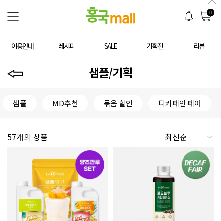
0
이용안내
레시피
SALE
기획전
리뷰
샘플/기획
샘플
MD추천
묶음 할인
디카페인 페어
57개의 상품