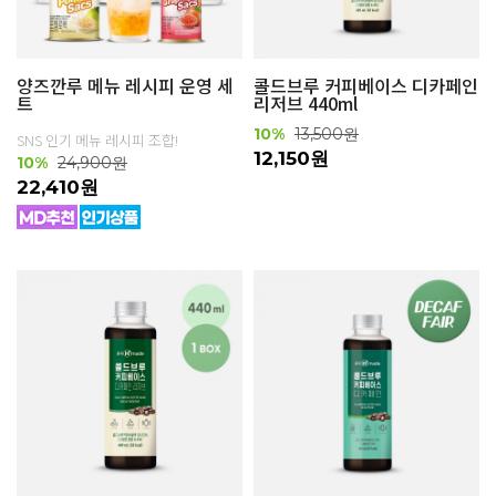
양즈깐루 메뉴 레시피 운영 세
콜드브루 커피베이스 디카페인
트
리저브 440ml
10%
13,500원
SNS 인기 메뉴 레시피 조합!
12,150원
10%
24,900원
22,410원