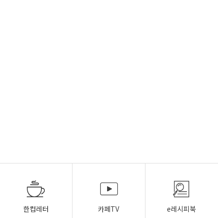
한컵레터
카페TV
e레시피북