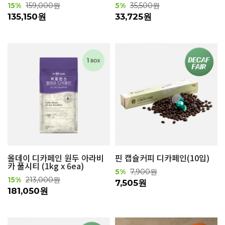
15%
159,000원
5%
35,500원
135,150원
33,725원
올데이 디카페인 원두 아라비
핀 캡슐커피 디카페인(10입)
카 풀시티 (1kg x 6ea)
5%
7,900원
15%
213,000원
7,505원
181,050원