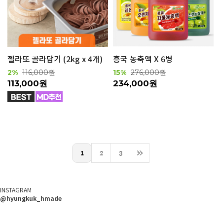
흥국 농축액 X 6병
젤라또 골라담기 (2kg x 4개)
15%
276,000원
2%
116,000원
234,000원
113,000원
1
2
3
>>
INSTAGRAM
@hyungkuk_hmade