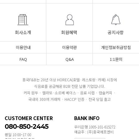
회사소개
회원혜택
공지사항
이용안내
이용약관
개인정보취급방침
FAQ
Q&A
1:1문의
흥국F&B는 20년 이상 HORECA(호텔·레스토랑·카페) 시장에
식음료를 공급해온 B2B 전문 납품 기업입니다.
커피 원두 · 젤라또·소르베 베이스 · 음료 시럽 · 캡슐커피 ·
국내외 300여 거래처 · HACCP 인증 · 전국 당일 출고
CUSTOMER CENTER
BANK INFO
080-850-2445
우리은행 1005-101-615272
예금주 : (주)흥국에프엔비
평일 10:00~17:00