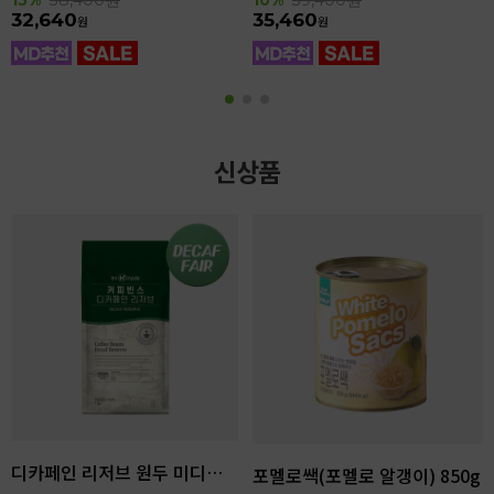
32,640
35,460
원
원
신상품
디카페인 리저브 원두 미디엄다크 로스팅 1kg
포멜로쌕(포멜로 알갱이) 850g