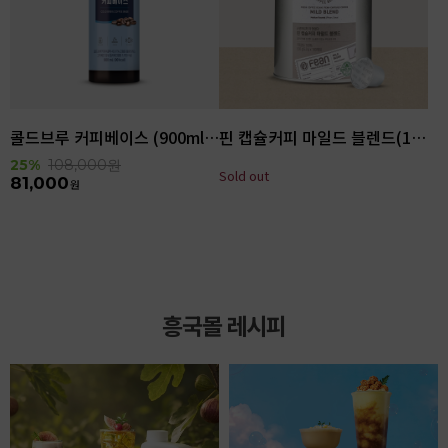
콜드브루 커피베이스 (900ml x 6ea)
핀 캡슐커피 마일드 블렌드(100입)
25%
108,000
원
Sold out
81,000
원
흥국몰 레시피