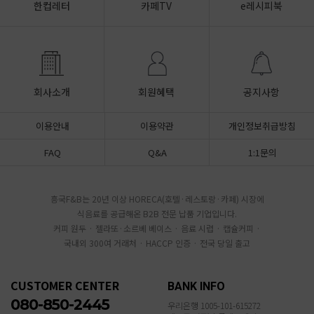
한컵레터
카페TV
e레시피북
회사소개
회원혜택
공지사항
이용안내
이용약관
개인정보취급방침
FAQ
Q&A
1:1문의
흥국F&B는 20년 이상 HORECA(호텔·레스토랑·카페) 시장에
식음료를 공급해온 B2B 전문 납품 기업입니다.
커피 원두 · 젤라또·소르베 베이스 · 음료 시럽 · 캡슐커피 ·
국내외 300여 거래처 · HACCP 인증 · 전국 당일 출고
CUSTOMER CENTER
BANK INFO
080-850-2445
우리은행 1005-101-615272