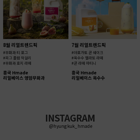
8월 리얼트렌드픽
7월 리얼트렌드픽
#무화과 티 포그
#아포가토 콘 쉐이크
#피그 플럼 막걸리
#옥수수 젤라또 라떼
#무화과 호지 라떼
#콘 라떼 마티니
흥국 Hmade
흥국 Hmade
리얼베이스 영암무화과
리얼베이스 옥수수
INSTAGRAM
@hyungkuk_hmade