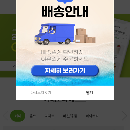
다시 보지 않기
닫기
카테고리 베스트
커피
음료
디저트
머신/용품
베이커리