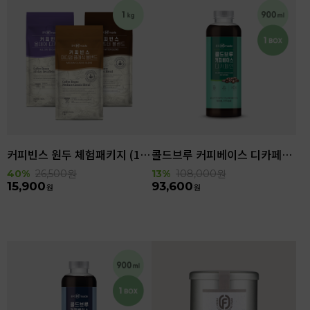
커피빈스 원두 체험패키지 (1kg)
콜드브루 커피베이스 디카페인 (900ml x 6ea)
40%
26,500
원
13%
108,000
원
15,900
93,600
원
원