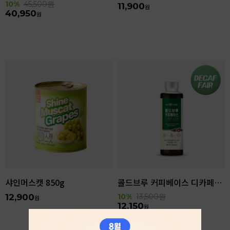
10%
45,500
원
11,900
원
40,950
원
샤인머스캣 850g
콜드브루 커피베이스 디카페인 리저브 440ml
12,900
10%
13,500
원
원
12,150
원