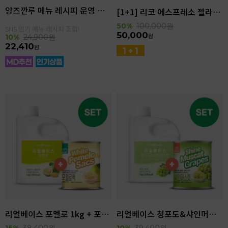
양즈깐루 메뉴 레시피 운영 세트
[1+1] 리코 에스프레소 젤라또 4kg(4.6L)
50%
100,000
원
SNS 인기 메뉴 레시피 조합!
50,000
원
10%
24,900
원
22,410
원
리얼베이스 포멜로 1kg + 포멜로쌕 850g SET
리얼베이스 청포도&샤인머스캣 1kg + 샤인머스캣 850g SET
15%
38,400
원
10%
39,400
원