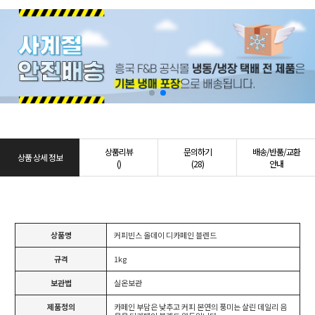
상품리뷰
문의하기
배송/반품/교환
상품 상세 정보
()
(28)
안내
상품명
커피빈스 올데이 디카페인 블렌드
규격
1kg
보관법
실온보관
제품정의
카페인 부담은 낮추고 커피 본연의 풍미는 살린 데일리 음