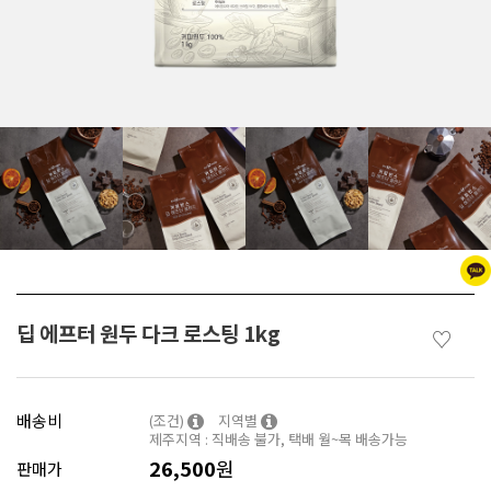
딥 에프터 원두 다크 로스팅 1kg
♡
배송비
(조건)
지역별
제주지역 : 직배송 불가, 택배 월~목 배송가능
26,500
원
판매가