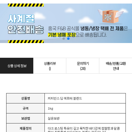
상품리뷰
문의하기
배송/반품/교환
상품 상세 정보
()
(28)
안내
상품명
커피빈스 딥 에프터 블렌드
규격
1kg
보관법
실온보관
제품정의
다크 로스팅 특유의 깊고 묵직한 바디감에 쌉쌀함과 달콤