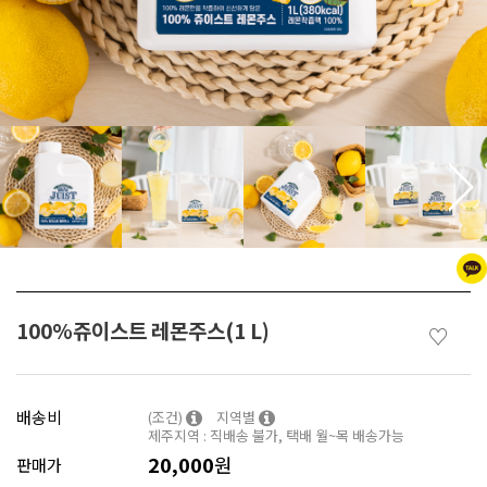
100%쥬이스트 레몬주스(1 L)
♡
배송비
(조건)
지역별
제주지역 : 직배송 불가, 택배 월~목 배송가능
20,000
원
판매가