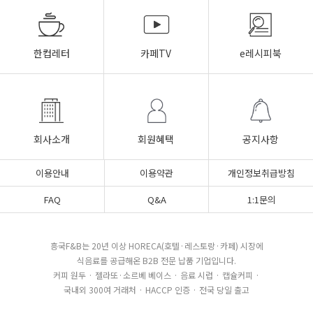
한컵레터
카페TV
e레시피북
회사소개
회원혜택
공지사항
이용안내
이용약관
개인정보취급방침
FAQ
Q&A
1:1문의
흥국F&B는 20년 이상 HORECA(호텔·레스토랑·카페) 시장에
식음료를 공급해온 B2B 전문 납품 기업입니다.
커피 원두 · 젤라또·소르베 베이스 · 음료 시럽 · 캡슐커피 ·
국내외 300여 거래처 · HACCP 인증 · 전국 당일 출고