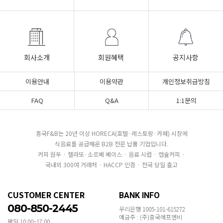
회사소개
회원혜택
공지사항
이용안내
이용약관
개인정보취급방침
FAQ
Q&A
1:1문의
흥국F&B는 20년 이상 HORECA(호텔·레스토랑·카페) 시장에
식음료를 공급해온 B2B 전문 납품 기업입니다.
커피 원두 · 젤라또·소르베 베이스 · 음료 시럽 · 캡슐커피 ·
국내외 300여 거래처 · HACCP 인증 · 전국 당일 출고
CUSTOMER CENTER
BANK INFO
080-850-2445
우리은행 1005-101-615272
예금주 : (주)흥국에프엔비
평일 10:00~17:00