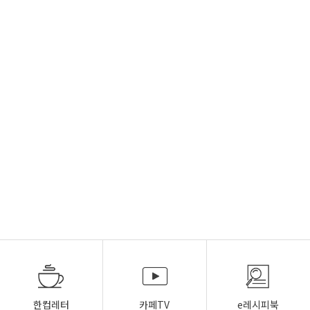
한컵레터
카페TV
e레시피북