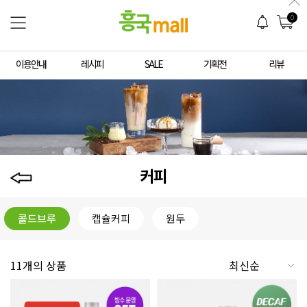
0
이용안내
레시피
SALE
기획전
리뷰
커피
콜드브루
캡슐커피
원두
11개의 상품