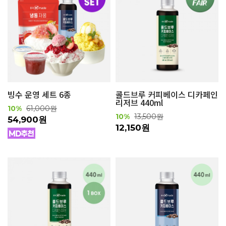
빙수 운영 세트 6종
콜드브루 커피베이스 디카페인
리저브 440ml
10%
61,000원
10%
13,500원
54,900원
12,150원