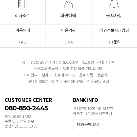
회사소개
회원혜택
공지사항
이용안내
이용약관
개인정보취급방침
FAQ
Q&A
1:1문의
흥국F&B는 20년 이상 HORECA(호텔·레스토랑·카페) 시장에
식음료를 공급해온 B2B 전문 납품 기업입니다.
커피 원두 · 젤라또·소르베 베이스 · 음료 시럽 · 캡슐커피 ·
국내외 300여 거래처 · HACCP 인증 · 전국 당일 출고
CUSTOMER CENTER
BANK INFO
080-850-2445
우리은행 1005-101-615272
예금주 : (주)흥국에프엔비
평일 10:00~17:00
주말 및 공휴일 휴무
대량구매 문의
점심시간 11:30~13:00