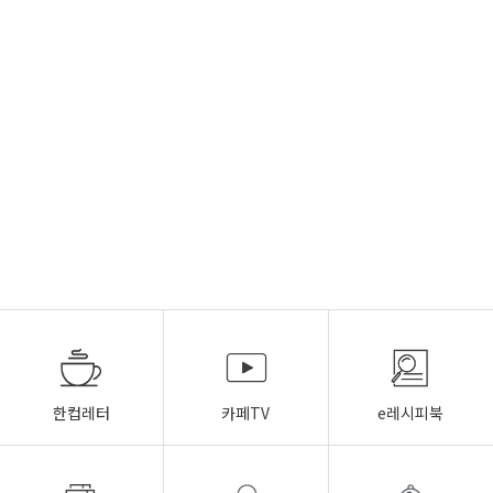
한컵레터
카페TV
e레시피북