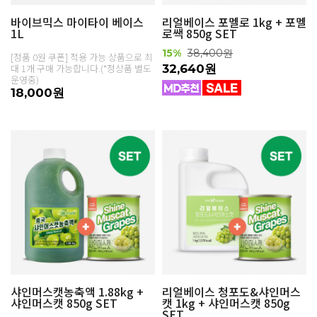
바이브믹스 마이타이 베이스
리얼베이스 포멜로 1kg + 포멜
1L
로쌕 850g SET
15%
38,400원
[정품 0원 쿠폰] 적용 가능 상품으로 최
대 1개 구매 가능합니다.(*정상품 별도
32,640원
운영중)
18,000원
샤인머스캣농축액 1.88kg +
리얼베이스 청포도&샤인머스
샤인머스캣 850g SET
캣 1kg + 샤인머스캣 850g
SET