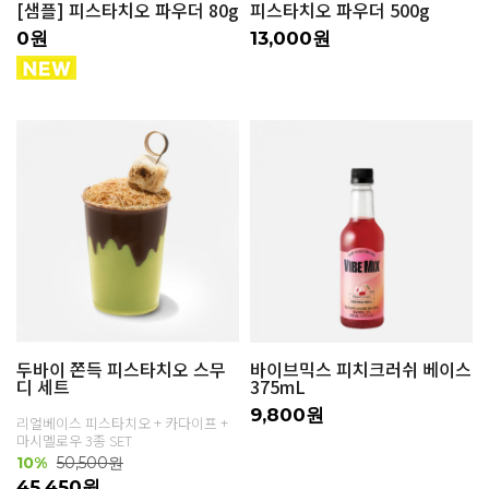
[샘플] 피스타치오 파우더 80g
피스타치오 파우더 500g
0원
13,000원
두바이 쫀득 피스타치오 스무
바이브믹스 피치크러쉬 베이스
디 세트
375mL
9,800원
리얼베이스 피스타치오 + 카다이프 +
마시멜로우 3종 SET
10%
50,500원
45,450원