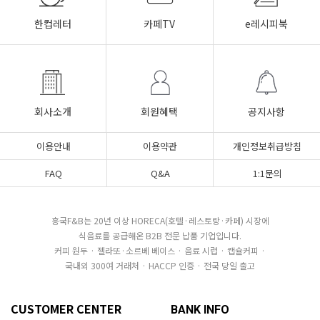
한컵레터
카페TV
e레시피북
회사소개
회원혜택
공지사항
이용안내
이용약관
개인정보취급방침
FAQ
Q&A
1:1문의
흥국F&B는 20년 이상 HORECA(호텔·레스토랑·카페) 시장에
식음료를 공급해온 B2B 전문 납품 기업입니다.
커피 원두 · 젤라또·소르베 베이스 · 음료 시럽 · 캡슐커피 ·
국내외 300여 거래처 · HACCP 인증 · 전국 당일 출고
CUSTOMER CENTER
BANK INFO