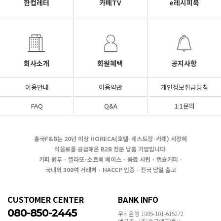
한컵레터
카페TV
e레시피북
회사소개
회원혜택
공지사항
이용안내
이용약관
개인정보취급방침
FAQ
Q&A
1:1문의
흥국F&B는 20년 이상 HORECA(호텔·레스토랑·카페) 시장에
식음료를 공급해온 B2B 전문 납품 기업입니다.
커피 원두 · 젤라또·소르베 베이스 · 음료 시럽 · 캡슐커피 ·
국내외 300여 거래처 · HACCP 인증 · 전국 당일 출고
CUSTOMER CENTER
BANK INFO
080-850-2445
우리은행 1005-101-615272