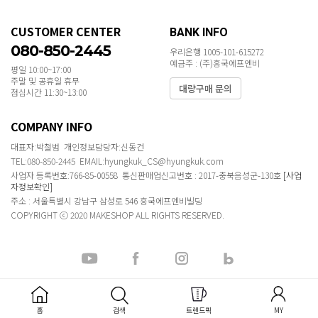
CUSTOMER CENTER
BANK INFO
080-850-2445
우리은행 1005-101-615272
예금주 : (주)흥국에프엔비
평일 10:00~17:00
주말 및 공휴일 휴무
대량구매 문의
점심시간 11:30~13:00
COMPANY INFO
대표자:박철범 개인정보담당자:신동건
TEL:080-850-2445 EMAIL:hyungkuk_CS@hyungkuk.com
사업자 등록번호:766-85-00558 통신판매업신고번호 : 2017-충북음성군-130호
[사업
자정보확인]
주소 : 서울특별시 강남구 삼성로 546 흥국에프엔비빌딩
COPYRIGHT ⓒ 2020 MAKESHOP ALL RIGHTS RESERVED.
홈
검색
트렌드픽
MY