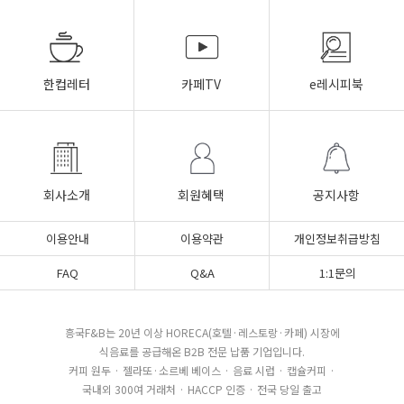
한컵레터
카페TV
e레시피북
회사소개
회원혜택
공지사항
이용안내
이용약관
개인정보취급방침
FAQ
Q&A
1:1문의
흥국F&B는 20년 이상 HORECA(호텔·레스토랑·카페) 시장에
식음료를 공급해온 B2B 전문 납품 기업입니다.
커피 원두 · 젤라또·소르베 베이스 · 음료 시럽 · 캡슐커피 ·
국내외 300여 거래처 · HACCP 인증 · 전국 당일 출고