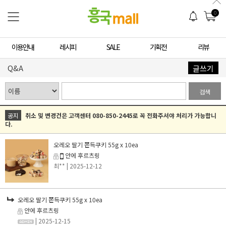
0
이용안내
레시피
SALE
기획전
리뷰
Q&A
글쓰기
검색
공지
취소 및 변경건은 고객센터 080-850-2445로 꼭 전화주셔야 처리가 가능합니
다.
오레오 딸기 쫀득쿠키 55g x 10ea
안에 후르츠링
최**
| 2025-12-12
오레오 딸기 쫀득쿠키 55g x 10ea
안에 후르츠링
| 2025-12-15