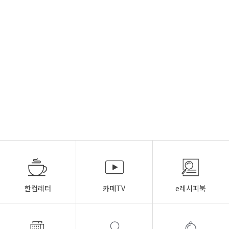
한컵레터
카페TV
e레시피북