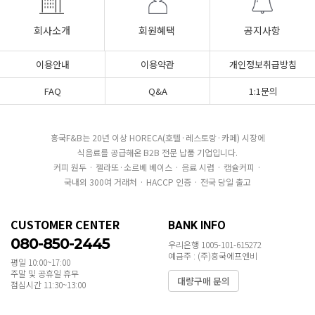
회사소개
회원혜택
공지사항
이용안내
이용약관
개인정보취급방침
FAQ
Q&A
1:1문의
흥국F&B는 20년 이상 HORECA(호텔·레스토랑·카페) 시장에
식음료를 공급해온 B2B 전문 납품 기업입니다.
커피 원두 · 젤라또·소르베 베이스 · 음료 시럽 · 캡슐커피 ·
국내외 300여 거래처 · HACCP 인증 · 전국 당일 출고
CUSTOMER CENTER
BANK INFO
080-850-2445
우리은행 1005-101-615272
예금주 : (주)흥국에프엔비
평일 10:00~17:00
주말 및 공휴일 휴무
대량구매 문의
점심시간 11:30~13:00