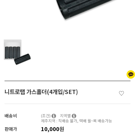
니트로탭 가스홀더(4개입/SET)
♡
배송비
(조건)
지역별
제주지역 : 직배송 불가, 택배 월~목 배송가능
10,000
원
판매가