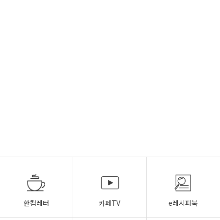
한컵레터
카페TV
e레시피북