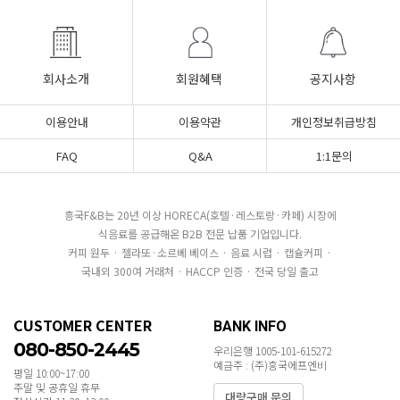
회사소개
회원혜택
공지사항
이용안내
이용약관
개인정보취급방침
FAQ
Q&A
1:1문의
흥국F&B는 20년 이상 HORECA(호텔·레스토랑·카페) 시장에
식음료를 공급해온 B2B 전문 납품 기업입니다.
커피 원두 · 젤라또·소르베 베이스 · 음료 시럽 · 캡슐커피 ·
국내외 300여 거래처 · HACCP 인증 · 전국 당일 출고
CUSTOMER CENTER
BANK INFO
080-850-2445
우리은행 1005-101-615272
예금주 : (주)흥국에프엔비
평일 10:00~17:00
주말 및 공휴일 휴무
대량구매 문의