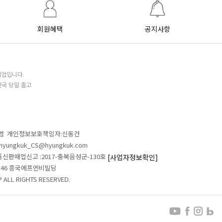
회원혜택
공지사항
기업입니다.
전국 당일 출고
철범 개인정보보호책임자:신동건
L:hyungkuk_CS@hyungkuk.com
 통신판매업신고 :2017-충북음성군-130호
[사업자정보확인]
 546 흥국에프엔비빌딩
ALL RIGHTS RESERVED.