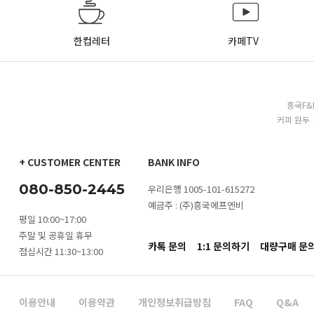
한컵레터
카페TV
흥국F&
커피 원두 
+ CUSTOMER CENTER
BANK INFO
080-850-2445
우리은행 1005-101-615272
예금주 : (주)흥국에프엔비
평일 10:00~17:00
주말 및 공휴일 휴무
카톡 문의
1:1 문의하기
대량구매 문
점심시간 11:30~13:00
이용안내
이용약관
개인정보취급방침
FAQ
Q&A