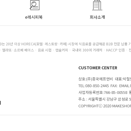
e레시피북
회사소개
B는 20년 이상 HORECA(호텔·레스토랑·카페) 시장에 식음료를 공급해온 B2B 전문 납품 
· 젤라또·소르베 베이스 · 음료 시럽 · 캡슐커피 · 국내외 300여 거래처 · HACCP 인증 · 
CUSTOMER CENTER
상호:(주)흥국에프엔비 대표:박
TEL:080-850-2445 FAX: EMAI
사업자등록번호:766-85-00558
주소 : 서울특별시 강남구 삼성로
의
COPYRIGHTⓒ 2020 MAKESHOP 