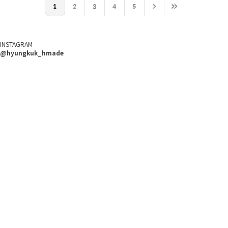
1
2
3
4
5
>
>>
INSTAGRAM
@hyungkuk_hmade