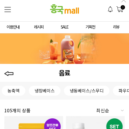
0
이용안내
레시피
SALE
기획전
리뷰
음료
농축액
냉장베이스
냉동베이스/스무디
파우
105개의 상품