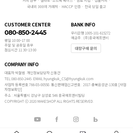
커피 원두 · 젤라또·소르베 베이스 · 음료 시럽 · 캡슐커피 ·
국내외 300여 거래처 · HACCP 인증 · 전국 당일 출고
CUSTOMER CENTER
BANK INFO
080-850-2445
우리은행 1005-101-615272
예금주 : (주)흥국에프엔비
평일 10:00~17:00
주말 및 공휴일 휴무
대량구매 문의
점심시간 11:30~13:00
COMPANY INFO
대표자:박철범 개인정보담당자:신동건
TEL:080-850-2445 EMAIL:hyungkuk_CS@hyungkuk.com
사업자 등록번호:766-85-00558 통신판매업신고번호 : 2017-충북음성군-130호
[사업
자정보확인]
주소 : 서울특별시 강남구 삼성로 546 흥국에프엔비빌딩
COPYRIGHT ⓒ 2020 MAKESHOP ALL RIGHTS RESERVED.