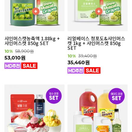
샤인머스캣농축액 1.88kg +
리얼베이스 청포도&샤인머스
샤인머스캣 850g SET
캣 1kg + 샤인머스캣 850g
SET
10%
58,900원
10%
39,400원
53,010원
35,460원