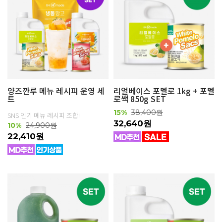
양즈깐루 메뉴 레시피 운영 세
리얼베이스 포멜로 1kg + 포멜
트
로쌕 850g SET
15%
38,400원
SNS 인기 메뉴 레시피 조합!
32,640원
10%
24,900원
22,410원