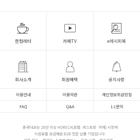
한컵레터
카페TV
e레시피북
회사소개
회원혜택
공지사항
이용안내
이용약관
개인정보취급방침
FAQ
Q&A
1:1문의
흥국F&B는 20년 이상 HORECA(호텔·레스토랑·카페) 시장에
식음료를 공급해온 B2B 전문 납품 기업입니다.