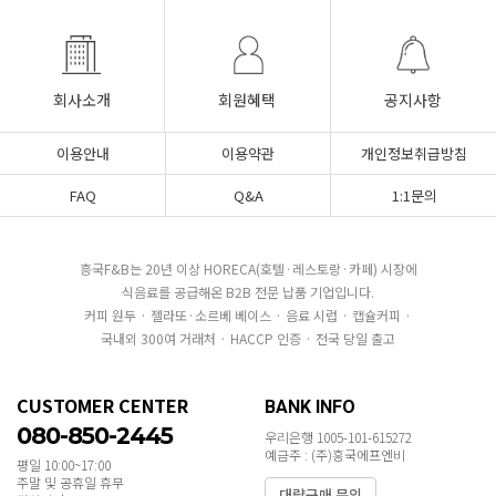
회사소개
회원혜택
공지사항
이용안내
이용약관
개인정보취급방침
FAQ
Q&A
1:1문의
흥국F&B는 20년 이상 HORECA(호텔·레스토랑·카페) 시장에
식음료를 공급해온 B2B 전문 납품 기업입니다.
커피 원두 · 젤라또·소르베 베이스 · 음료 시럽 · 캡슐커피 ·
국내외 300여 거래처 · HACCP 인증 · 전국 당일 출고
CUSTOMER CENTER
BANK INFO
080-850-2445
우리은행 1005-101-615272
예금주 : (주)흥국에프엔비
평일 10:00~17:00
주말 및 공휴일 휴무
대량구매 문의