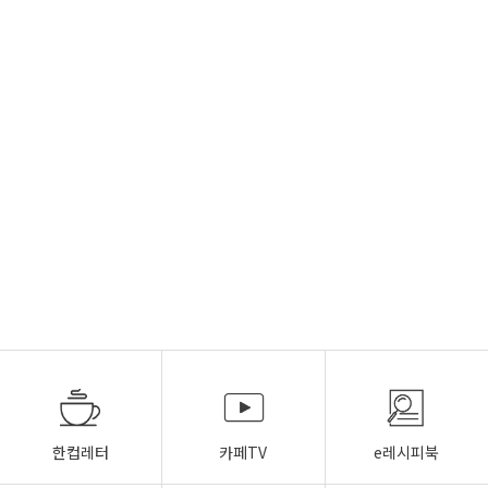
한컵레터
카페TV
e레시피북