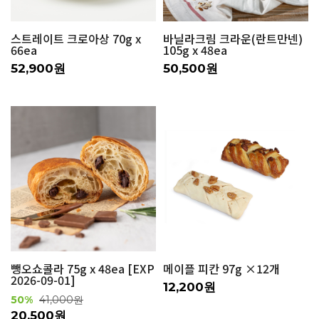
스트레이트 크로아상 70g x
바닐라크림 크라운(란트만넨)
66ea
105g x 48ea
52,900원
50,500원
뺑오쇼콜라 75g x 48ea [EXP
메이플 피칸 97g ×12개
2026-09-01]
12,200원
50%
41,000원
20,500원