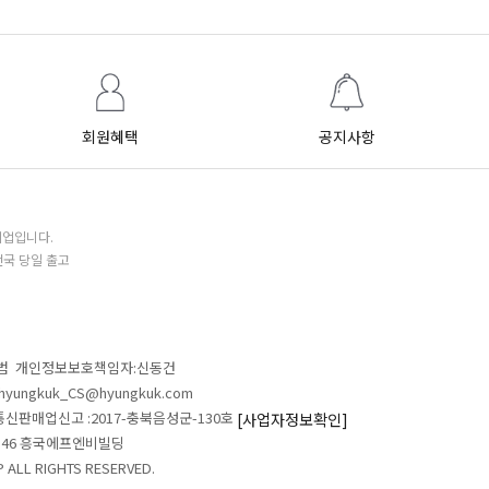
회원혜택
공지사항
기업입니다.
전국 당일 출고
철범 개인정보보호책임자:신동건
L:hyungkuk_CS@hyungkuk.com
 통신판매업신고 :2017-충북음성군-130호
[사업자정보확인]
 546 흥국에프엔비빌딩
ALL RIGHTS RESERVED.