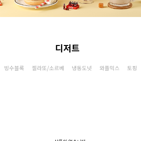
디저트
빙수블록
젤라또/소르베
냉동도넛
와플믹스
토핑