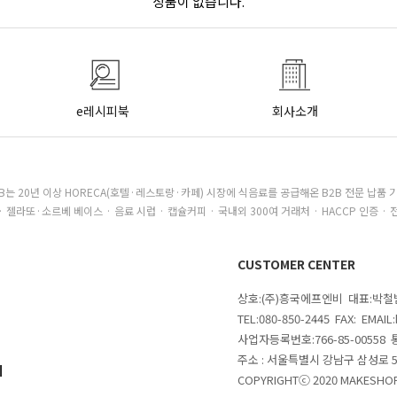
상품이 없습니다.
e레시피북
회사소개
B는 20년 이상 HORECA(호텔·레스토랑·카페) 시장에 식음료를 공급해온 B2B 전문 납품 
· 젤라또·소르베 베이스 · 음료 시럽 · 캡슐커피 · 국내외 300여 거래처 · HACCP 인증 · 
CUSTOMER CENTER
상호:(주)흥국에프엔비 대표:박
TEL:080-850-2445 FAX: EMAI
사업자등록번호:766-85-00558
주소 : 서울특별시 강남구 삼성로
의
COPYRIGHTⓒ 2020 MAKESHOP 