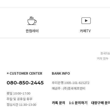
한컵레터
카페TV
흥국F&
커피 원두 
+ CUSTOMER CENTER
BANK INFO
080-850-2445
우리은행 1005-101-615272
예금주 : (주)흥국에프엔비
평일 10:00~17:00
주말 및 공휴일 휴무
카톡 문의
1:1 문의하기
대량구매 문
점심시간 11:30~13:00