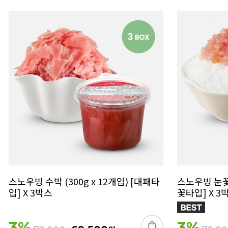
스노우빙 수박 (300g x 12개입) [대패타
스노우빙 눈꽃 
입] X 3박스
꽃타입] X 3
3
%
3
%