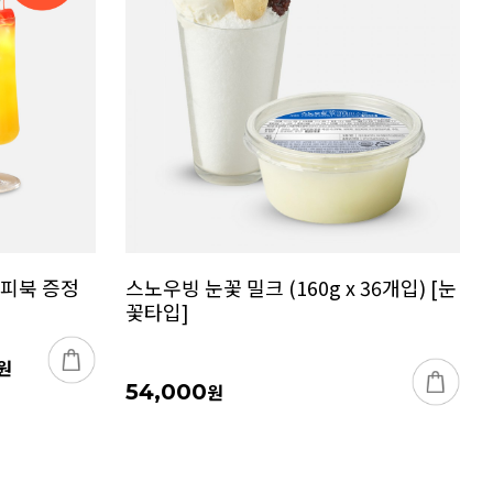
시피북 증정
스노우빙 눈꽃 밀크 (160g x 36개입) [눈
꽃타입]
원
54,000
원