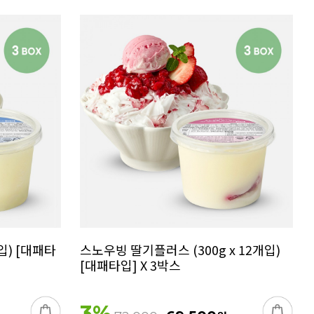
개입) [대패타
스노우빙 딸기플러스 (300g x 12개입)
[대패타입] X 3박스
3
%