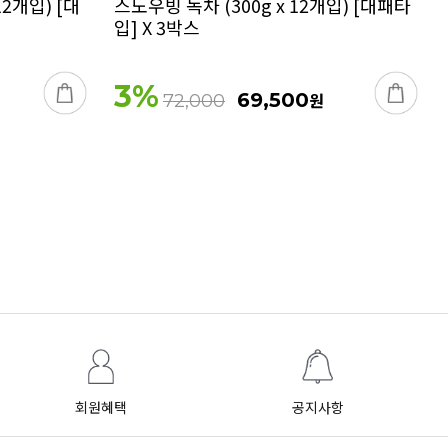
12개입) [대
스노우빙 녹차 (300g x 12개입) [대패타
입] X 3박스
3
%
69,500
원
72,000
회원혜택
공지사항