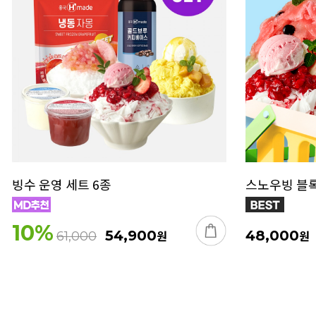
빙수 운영 세트 6종
스노우빙 블록 
10
%
54,900
원
48,000
원
61,000