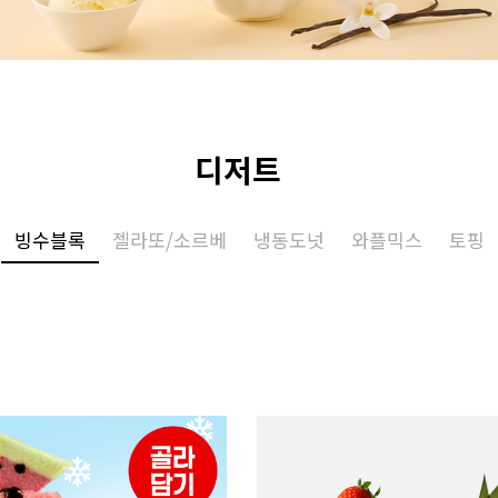
디저트
빙수블록
젤라또/소르베
냉동도넛
와플믹스
토핑