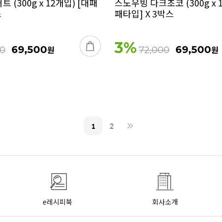
 (300g x 12개입) [대패
스노우빙 다크초코 (300g x 
스
패타입] X 3박스
3
%
69,500
원
69,500
원
00
72,000
1
2
e레시피북
회사소개