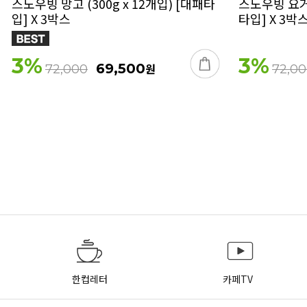
스노우빙 망고 (300g x 12개입) [대패타
스노우빙 요거트
입] X 3박스
타입] X 3박
3
%
3
%
69,500
원
72,000
72,0
한컵레터
카페TV