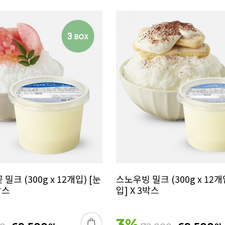
밀크 (300g x 12개입) [눈
스노우빙 밀크 (300g x 12
박스
입] X 3박스
3
%