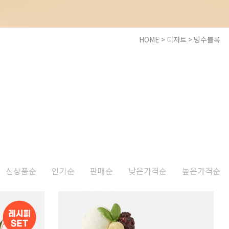
HOME
>
디저트
>
빙수블록
신상품순
인기순
판매순
낮은가격순
높은가격순