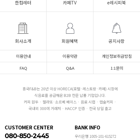
한컵레터
카페TV
e레시피북
회사소개
회원혜택
공지사항
이용안내
이용약관
개인정보취급방침
FAQ
Q&A
1:1문의
흥국F&B는 20년 이상 HORECA(호텔·레스토랑·카페) 시장에
식음료를 공급해온 B2B 전문 납품 기업입니다.
커피 원두 · 젤라또·소르베 베이스 · 음료 시럽 · 캡슐커피 ·
국내외 300여 거래처 · HACCP 인증 · 전국 당일 출고
CUSTOMER CENTER
BANK INFO
080-850-2445
우리은행 1005-101-615272