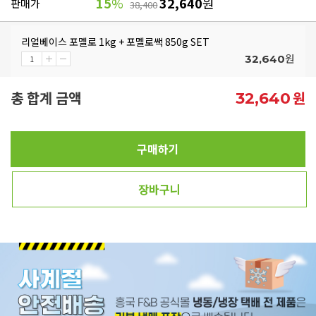
15
%
32,640
원
판매가
38,400
리얼베이스 포멜로 1kg + 포멜로쌕 850g SET
원
32,640
총 합계 금액
원
32,640
구매하기
장바구니