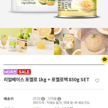
리얼베이스 포멜로 1kg + 포멜로쌕 850g SET
♡
배송비
(조건)
지역별
제주지역 : 직배송 불가, 택배 월~목 배송가능