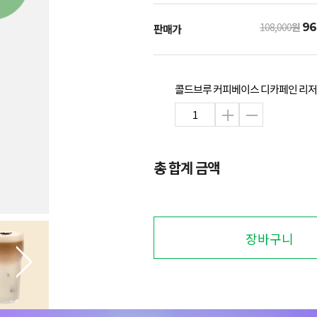
108,000
원
96
판매가
콜드브루 커피베이스 디카페인 리저브 (4
총 합계 금액
장바구니