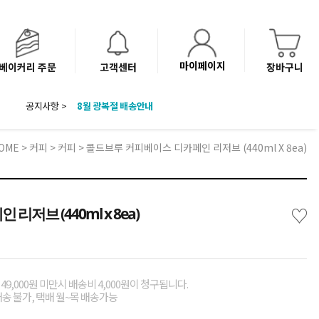
마이페이지
베이커리 주문
고객센터
장바구니
공지사항 >
8월 광복절 배송안내
'NEW 바이브믹스 or 바리스타시럽 1종' 체험단 발표
베이커리(냉동직배송) 센터 이전에 따른 배송 일정 안내
OME
>
커피
>
커피
> 콜드브루 커피베이스 디카페인 리저브 (440ml X 8ea)
♡
저브 (440ml x 8ea)
49,000원 미만시 배송비 4,000원이 청구됩니다.
배송 불가, 택배 월~목 배송가능