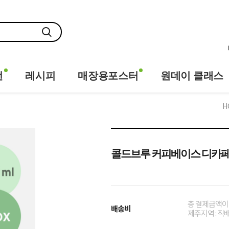
전
레시피
매장용포스터
원데이 클래스
H
콜드브루 커피베이스 디카페인 리
총 결제금액이 
배송비
제주지역 : 직