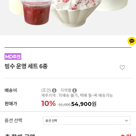
빙수 운영 세트 6종
♡
배송비
(조건)
지역별
제주지역 : 직배송 불가, 택배 월~목 배송가능
10
%
원
판매가
54,900
61,000
옵션 선택