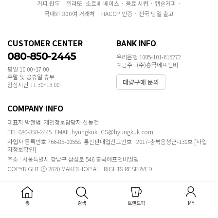
커피 원두 · 젤라또·소르베 베이스 · 음료 시럽 · 캡슐커피 ·
국내외 300여 거래처 · HACCP 인증 · 전국 당일 출고
CUSTOMER CENTER
BANK INFO
080-850-2445
우리은행 1005-101-615272
예금주 : (주)흥국에프엔비
평일 10:00~17:00
주말 및 공휴일 휴무
대량구매 문의
점심시간 11:30~13:00
COMPANY INFO
대표자:박철범 개인정보담당자:신동건
TEL:080-850-2445 EMAIL:hyungkuk_CS@hyungkuk.com
사업자 등록번호:766-85-00558 통신판매업신고번호 : 2017-충북음성군-130호
[사업
자정보확인]
주소 : 서울특별시 강남구 삼성로 546 흥국에프엔비빌딩
COPYRIGHT ⓒ 2020 MAKESHOP ALL RIGHTS RESERVED.
홈
검색
트렌드픽
MY