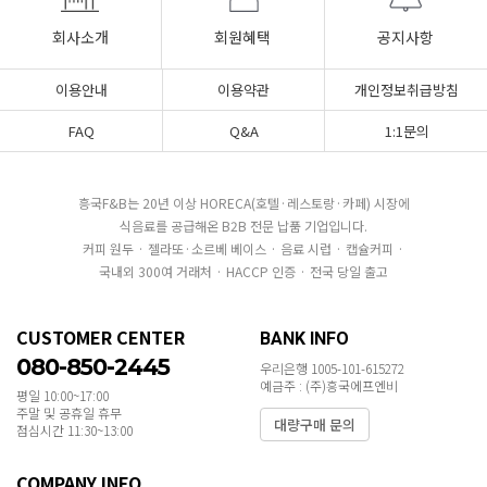
회사소개
회원혜택
공지사항
이용안내
이용약관
개인정보취급방침
FAQ
Q&A
1:1문의
흥국F&B는 20년 이상 HORECA(호텔·레스토랑·카페) 시장에
식음료를 공급해온 B2B 전문 납품 기업입니다.
커피 원두 · 젤라또·소르베 베이스 · 음료 시럽 · 캡슐커피 ·
국내외 300여 거래처 · HACCP 인증 · 전국 당일 출고
CUSTOMER CENTER
BANK INFO
080-850-2445
우리은행 1005-101-615272
예금주 : (주)흥국에프엔비
평일 10:00~17:00
주말 및 공휴일 휴무
대량구매 문의
점심시간 11:30~13:00
COMPANY INFO