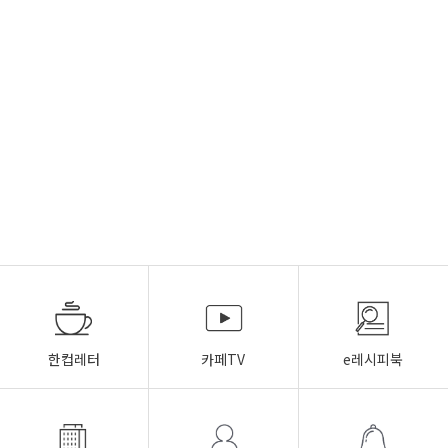
한컵레터
카페TV
e레시피북