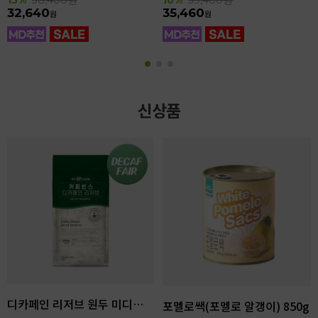
32,640
35,460
원
원
신상품
디카페인 리저브 원두 미디엄다크 로스팅 1kg
포멜로쌕(포멜로 알갱이) 850g