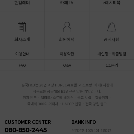
한컵레터
카페TV
e레시피북
회사소개
회원혜택
공지사항
이용안내
이용약관
개인정보취급방침
FAQ
Q&A
1:1문의
흥국F&B는 20년 이상 HORECA(호텔·레스토랑·카페) 시장에
식음료를 공급해온 B2B 전문 납품 기업입니다.
커피 원두 · 젤라또·소르베 베이스 · 음료 시럽 · 캡슐커피 ·
국내외 300여 거래처 · HACCP 인증 · 전국 당일 출고
CUSTOMER CENTER
BANK INFO
080-850-2445
우리은행 1005-101-615272