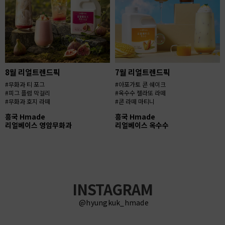
8월 리얼트렌드픽
7월 리얼트렌드픽
#무화과 티 포그
#아포가토 콘 쉐이크
#피그 플럼 막걸리
#옥수수 젤라또 라떼
#무화과 호지 라떼
#콘 라떼 마티니
흥국 Hmade
흥국 Hmade
리얼베이스 영암무화과
리얼베이스 옥수수
INSTAGRAM
@hyungkuk_hmade