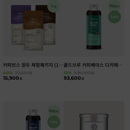
커피빈스 원두 체험패키지 (1kg)
콜드브루 커피베이스 디카페인 (900ml x 6ea)
40%
26,500
원
13%
108,000
원
15,900
93,600
원
원