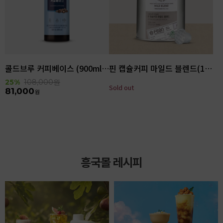
콜드브루 커피베이스 (900ml x 6ea)
핀 캡슐커피 마일드 블렌드(100입)
25%
108,000
원
Sold out
81,000
원
흥국몰 레시피