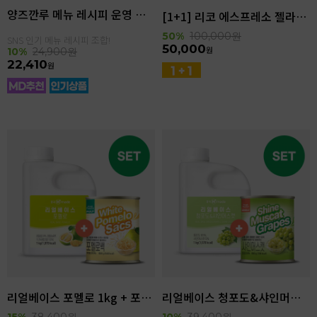
양즈깐루 메뉴 레시피 운영 세트
[1+1] 리코 에스프레소 젤라또 4kg(4.6L)
50%
100,000
원
SNS 인기 메뉴 레시피 조합!
50,000
원
10%
24,900
원
22,410
원
리얼베이스 포멜로 1kg + 포멜로쌕 850g SET
리얼베이스 청포도&샤인머스캣 1kg + 샤인머스캣 850g SET
15%
38,400
원
10%
39,400
원