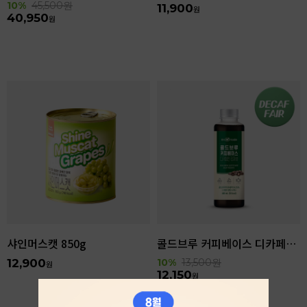
10%
45,500
원
11,900
원
40,950
원
샤인머스캣 850g
콜드브루 커피베이스 디카페인 리저브 440ml
12,900
10%
13,500
원
원
12,150
원