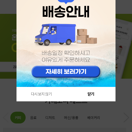
다시 보지 않기
닫기
카테고리 베스트
커피
음료
디저트
머신/용품
베이커리