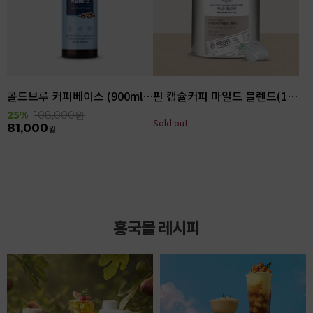
콜드브루 커피베이스 (900ml x 6ea)
핀 캡슐커피 마일드 블렌드(100입)
25%
108,000
원
Sold out
81,000
원
흥국몰 레시피