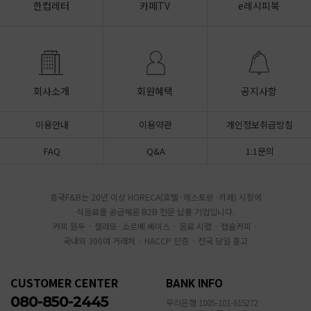
한컵레터
카페TV
e레시피북
회사소개
회원혜택
공지사항
이용안내
이용약관
개인정보취급방침
FAQ
Q&A
1:1문의
흥국F&B는 20년 이상 HORECA(호텔·레스토랑·카페) 시장에
식음료를 공급해온 B2B 전문 납품 기업입니다.
커피 원두 · 젤라또·소르베 베이스 · 음료 시럽 · 캡슐커피 ·
국내외 300여 거래처 · HACCP 인증 · 전국 당일 출고
CUSTOMER CENTER
BANK INFO
080-850-2445
우리은행 1005-101-615272