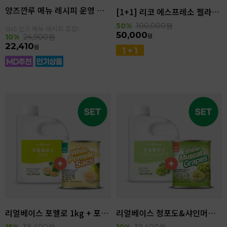
양즈깐루 메뉴 레시피 운영 세트
[1+1] 리코 에스프레소 젤라또 4kg(4.6L)
50%
100,000
원
SNS 인기 메뉴 레시피 조합!
50,000
원
10%
24,900
원
22,410
원
리얼베이스 포멜로 1kg + 포멜로쌕 850g SET
리얼베이스 청포도&샤인머스캣 1kg + 샤인머스캣 850g SET
15%
38,400
원
10%
39,400
원