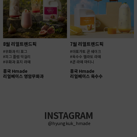
8월 리얼트렌드픽
7월 리얼트렌드픽
#무화과 티 포그
#아포가토 콘 쉐이크
#피그 플럼 막걸리
#옥수수 젤라또 라떼
#무화과 호지 라떼
#콘 라떼 마티니
흥국 Hmade
흥국 Hmade
리얼베이스 영암무화과
리얼베이스 옥수수
INSTAGRAM
@hyungkuk_hmade