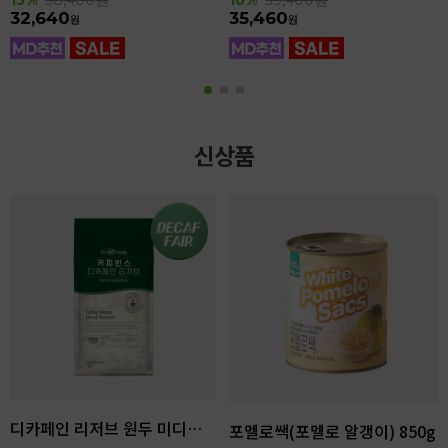
32,640
35,460
원
원
신상품
디카페인 리저브 원두 미디엄다크 로스팅 1kg
포멜로쌕(포멜로 알갱이) 850g