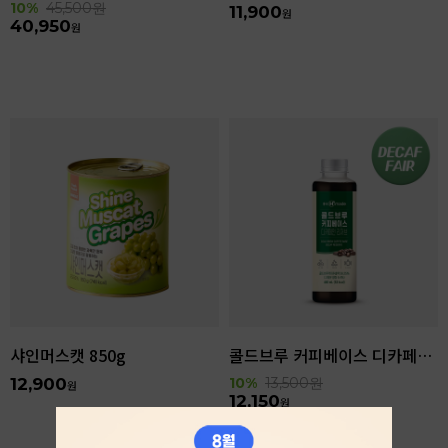
10%
45,500
원
11,900
원
40,950
원
샤인머스캣 850g
콜드브루 커피베이스 디카페인 리저브 440ml
12,900
10%
13,500
원
원
12,150
원