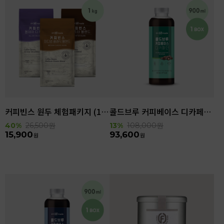
커피빈스 원두 체험패키지 (1kg)
콜드브루 커피베이스 디카페인 (900ml x 6ea)
40%
26,500
원
13%
108,000
원
15,900
93,600
원
원