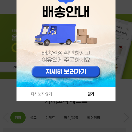
다시 보지 않기
닫기
카테고리 베스트
커피
음료
디저트
머신/용품
베이커리