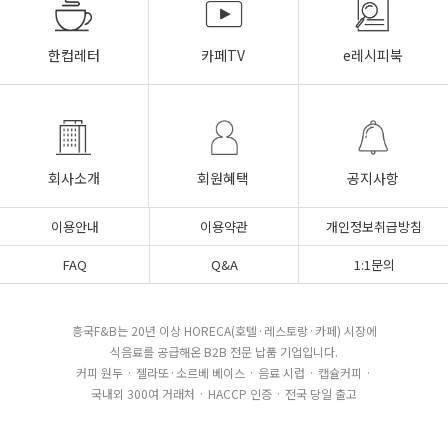
한컵레터
카페TV
e레시피북
회사소개
회원혜택
공지사항
이용안내
이용약관
개인정보취급방침
FAQ
Q&A
1:1문의
흥국F&B는 20년 이상 HORECA(호텔·레스토랑·카페) 시장에
식음료를 공급해온 B2B 전문 납품 기업입니다.
커피 원두 · 젤라또·소르베 베이스 · 음료 시럽 · 캡슐커피 ·
국내외 300여 거래처 · HACCP 인증 · 전국 당일 출고