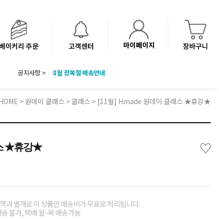
마이페이지
베이커리 주문
고객센터
장바구니
8월 광복절 배송안내
공지사항 >
'NEW 바이브믹스 or 바리스타시럽 1종' 체험단 발표
베이커리(냉동직배송) 센터 이전에 따른 배송 일정 안내
HOME
>
원데이 클래스
>
클래스
> [11월] Hmade 원데이 클래스 ★휴강★
♡
래스 ★휴강★
책과 별개로 이 상품만 배송비가 무료로 처리됩니다.
배송 불가, 택배 월~목 배송가능