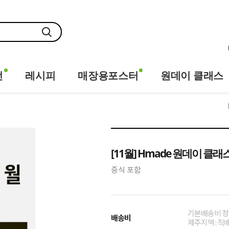
전
레시피
매장용포스터
원데이 클래스
[11월] Hmade 원데이 클
중식 포함
기본배송비 정
배송비
제주지역 : 직