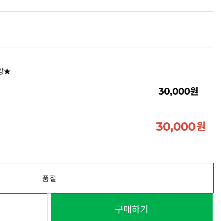
휴강★
원
30,000
원
30,000
품절
구매하기