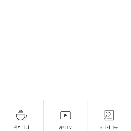
한컵레터
카페TV
e레시피북