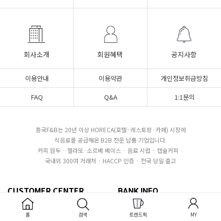
회사소개
회원혜택
공지사항
이용안내
이용약관
개인정보취급방침
FAQ
Q&A
1:1문의
흥국F&B는 20년 이상 HORECA(호텔·레스토랑·카페) 시장에
식음료를 공급해온 B2B 전문 납품 기업입니다.
커피 원두 · 젤라또·소르베 베이스 · 음료 시럽 · 캡슐커피 ·
국내외 300여 거래처 · HACCP 인증 · 전국 당일 출고
CUSTOMER CENTER
BANK INFO
080-850-2445
우리은행 1005-101-615272
예금주 : (주)흥국에프엔비
홈
검색
트렌드픽
MY
평일 10:00~17:00