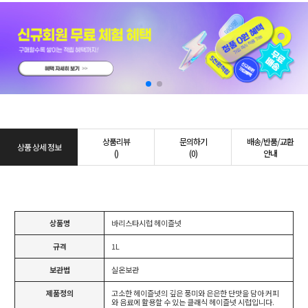
상품리뷰
문의하기
배송/반품/교환
상품 상세 정보
()
(0)
안내
상품명
바리스타시럽 헤이즐넛
규격
1L
보관법
실온보관
제품정의
고소한 헤이즐넛의 깊은 풍미와 은은한 단맛을 담아 커피
와 음료에 활용할 수 있는 클래식 헤이즐넛 시럽입니다.