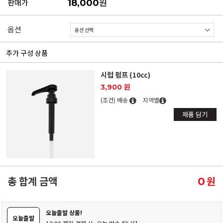
원
판매가
18,000
옵션
추가 구성 상품
시럽 펌프 (10cc)
3,900 원
(조건) 배송
지역별
제품 담기
총 합계 금액
원
0
오늘출발 상품!
오늘출발