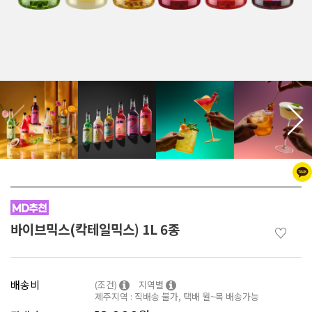
바이브믹스(칵테일믹스) 1L 6종
♡
배송비
(조건)
지역별
제주지역 : 직배송 불가, 택배 월~목 배송가능