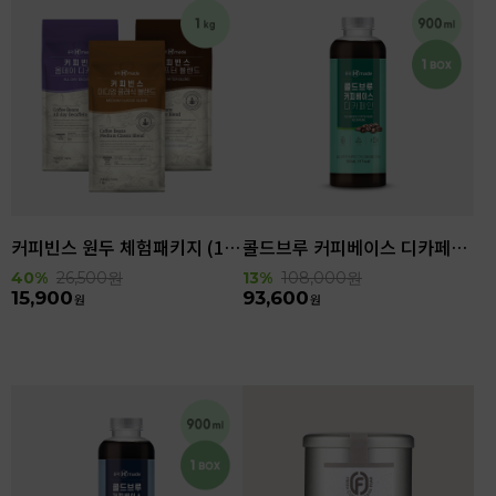
커피빈스 원두 체험패키지 (1kg)
콜드브루 커피베이스 디카페인 (900ml x 6ea)
40%
26,500
원
13%
108,000
원
15,900
93,600
원
원