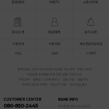
한컵레터
카페TV
e레시피북
회사소개
회원혜택
공지사항
이용안내
이용약관
개인정보취급방침
FAQ
Q&A
1:1문의
흥국F&B는 20년 이상 HORECA(호텔·레스토랑·카페) 시장에
식음료를 공급해온 B2B 전문 납품 기업입니다.
커피 원두 · 젤라또·소르베 베이스 · 음료 시럽 · 캡슐커피 ·
국내외 300여 거래처 · HACCP 인증 · 전국 당일 출고
CUSTOMER CENTER
BANK INFO
080-850-2445
우리은행 1005-101-615272