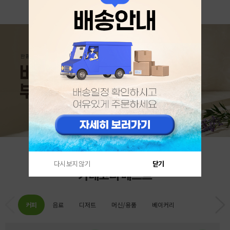
다시 보지 않기
닫기
카테고리 베스트
커피
음료
디저트
머신/용품
베이커리