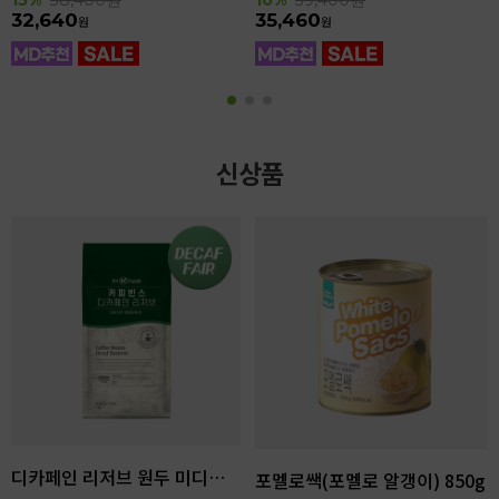
32,640
35,460
원
원
신상품
디카페인 리저브 원두 미디엄다크 로스팅 1kg
포멜로쌕(포멜로 알갱이) 850g