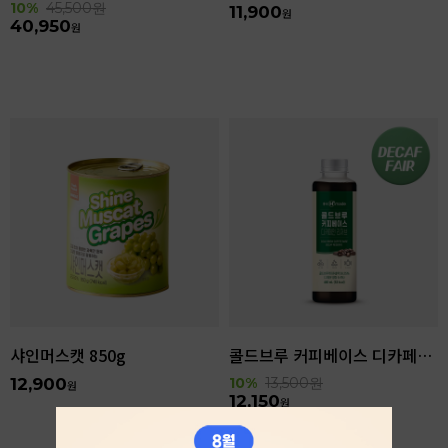
10%
45,500
원
11,900
원
40,950
원
샤인머스캣 850g
콜드브루 커피베이스 디카페인 리저브 440ml
12,900
10%
13,500
원
원
12,150
원