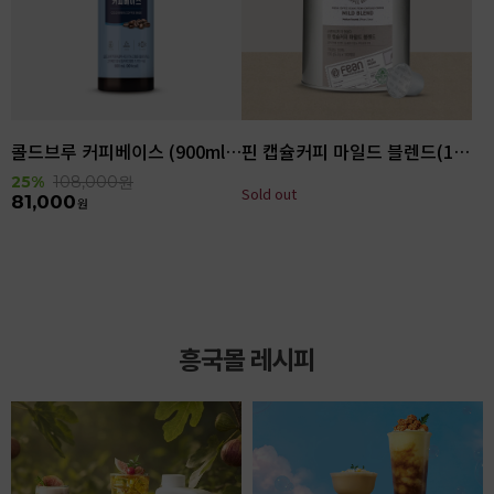
콜드브루 커피베이스 (900ml x 6ea)
핀 캡슐커피 마일드 블렌드(100입)
25%
108,000
원
Sold out
81,000
원
흥국몰 레시피