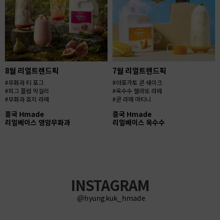
8월 리얼트렌드픽
7월 리얼트렌드픽
#무화과 티 포그
#아포가토 콘 쉐이크
#피그 플럼 막걸리
#옥수수 젤라또 라떼
#무화과 호지 라떼
#콘 라떼 마티니
흥국 Hmade
흥국 Hmade
리얼베이스 영암무화과
리얼베이스 옥수수
INSTAGRAM
@hyungkuk_hmade