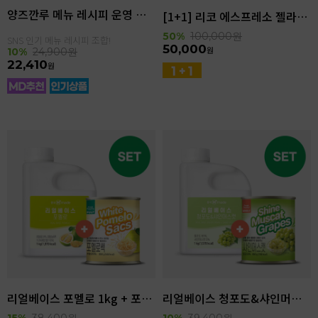
양즈깐루 메뉴 레시피 운영 세트
[1+1] 리코 에스프레소 젤라또 4kg(4.6L)
50%
100,000
원
SNS 인기 메뉴 레시피 조합!
50,000
원
10%
24,900
원
22,410
원
리얼베이스 포멜로 1kg + 포멜로쌕 850g SET
리얼베이스 청포도&샤인머스캣 1kg + 샤인머스캣 850g SET
15%
38,400
원
10%
39,400
원