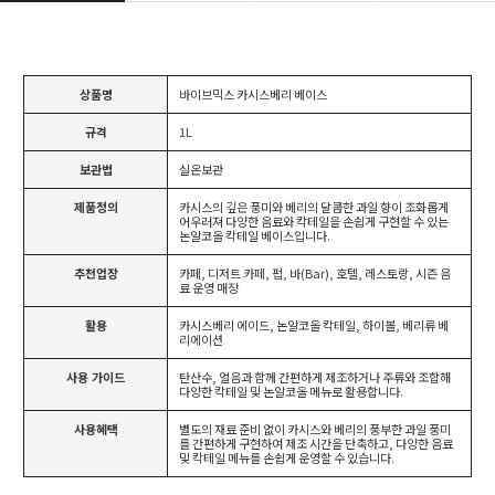
상품명
바이브믹스 카시스베리 베이스
규격
1L
보관법
실온보관
제품정의
카시스의 깊은 풍미와 베리의 달콤한 과일 향이 조화롭게
어우러져 다양한 음료와 칵테일을 손쉽게 구현할 수 있는
논알코올 칵테일 베이스입니다.
추천업장
카페, 디저트 카페, 펍, 바(Bar), 호텔, 레스토랑, 시즌 음
료 운영 매장
활용
카시스베리 에이드, 논알코올 칵테일, 하이볼, 베리류 베
리에이션
사용 가이드
탄산수, 얼음과 함께 간편하게 제조하거나 주류와 조합해
다양한 칵테일 및 논알코올 메뉴로 활용합니다.
사용혜택
별도의 재료 준비 없이 카시스와 베리의 풍부한 과일 풍미
를 간편하게 구현하여 제조 시간을 단축하고, 다양한 음료
및 칵테일 메뉴를 손쉽게 운영할 수 있습니다.