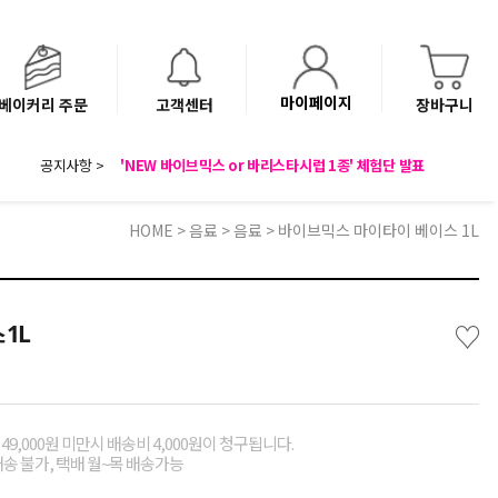
마이페이지
베이커리 주문
고객센터
장바구니
8월 광복절 배송안내
공지사항 >
'NEW 바이브믹스 or 바리스타시럽 1종' 체험단 발표
베이커리(냉동직배송) 센터 이전에 따른 배송 일정 안내
HOME
>
음료
>
음료
> 바이브믹스 마이타이 베이스 1L
♡
1L
49,000원 미만시 배송비 4,000원이 청구됩니다.
배송 불가, 택배 월~목 배송가능