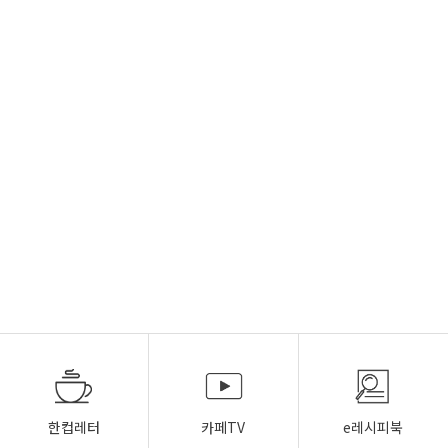
한컵레터
카페TV
e레시피북