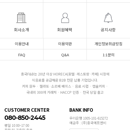
회사소개
회원혜택
공지사항
이용안내
이용약관
개인정보취급방침
FAQ
Q&A
1:1문의
흥국F&B는 20년 이상 HORECA(호텔·레스토랑·카페) 시장에
식음료를 공급해온 B2B 전문 납품 기업입니다.
커피 원두 · 젤라또·소르베 베이스 · 음료 시럽 · 캡슐커피 ·
국내외 300여 거래처 · HACCP 인증 · 전국 당일 출고
CUSTOMER CENTER
BANK INFO
080-850-2445
우리은행 1005-101-615272
예금주 : (주)흥국에프엔비
평일 10:00~17:00
주말 및 공휴일 휴무