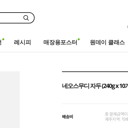
전
레시피
매장용포스터
원데이 클래스
네오스무디 자두 (240g x 10
총 결제금액이 
배송비
제주지역 : 직