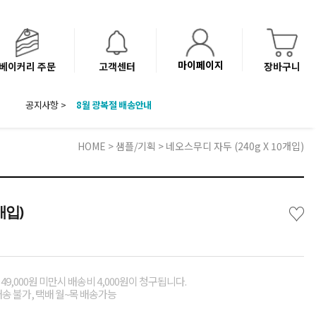
마이페이지
베이커리 주문
고객센터
장바구니
공지사항 >
8월 광복절 배송안내
'NEW 바이브믹스 or 바리스타시럽 1종' 체험단 발표
베이커리(냉동직배송) 센터 이전에 따른 배송 일정 안내
HOME
>
샘플/기획
> 네오스무디 자두 (240g X 10개입)
♡
개입)
49,000원 미만시 배송비 4,000원이 청구됩니다.
배송 불가, 택배 월~목 배송가능