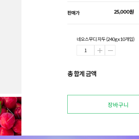
원
25,000
판매가
네오스무디 자두 (240g x 10개입)
총 합계 금액
장바구니