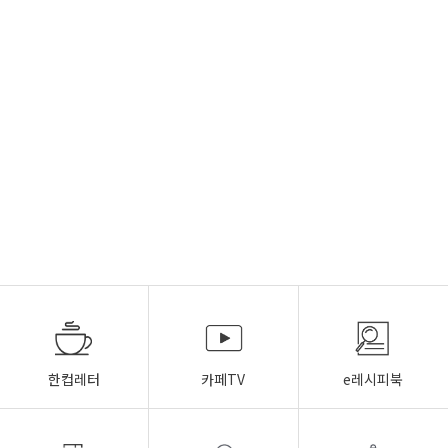
한컵레터
카페TV
e레시피북