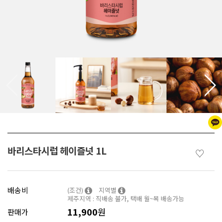
바리스타시럽 헤이즐넛 1L
♡
배송비
(조건)
지역별
제주지역 : 직배송 불가, 택배 월~목 배송가능
11,900
원
판매가