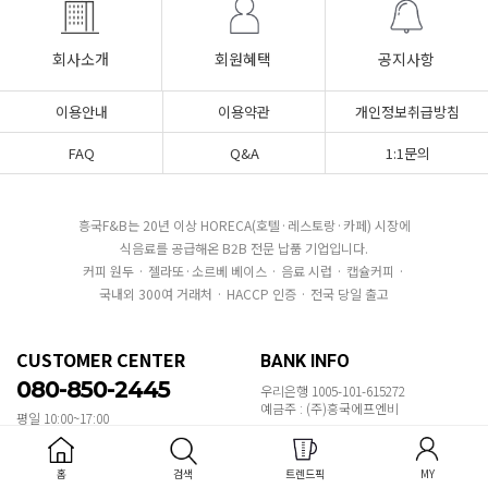
회사소개
회원혜택
공지사항
이용안내
이용약관
개인정보취급방침
FAQ
Q&A
1:1문의
흥국F&B는 20년 이상 HORECA(호텔·레스토랑·카페) 시장에
식음료를 공급해온 B2B 전문 납품 기업입니다.
커피 원두 · 젤라또·소르베 베이스 · 음료 시럽 · 캡슐커피 ·
국내외 300여 거래처 · HACCP 인증 · 전국 당일 출고
CUSTOMER CENTER
BANK INFO
080-850-2445
우리은행 1005-101-615272
예금주 : (주)흥국에프엔비
평일 10:00~17:00
주말 및 공휴일 휴무
대량구매 문의
점심시간 11:30~13:00
홈
검색
트렌드픽
MY