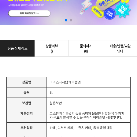
상품리뷰
문의하기
배송/반품/교환
상품 상세 정보
()
(0)
안내
상품명
바리스타시럽 헤이즐넛
규격
1L
보관법
실온보관
제품정의
고소한 헤이즐넛의 깊은 풍미와 은은한 단맛을 담아 커피
와 음료에 활용할 수 있는 클래식 헤이즐넛 시럽입니다.
추천업장
카페, 디저트 카페, 브런치 카페, 음료 운영 매장