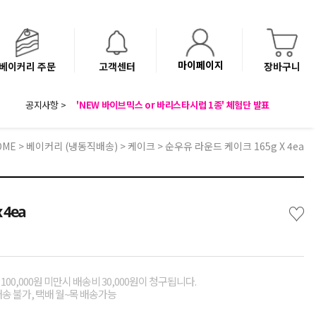
마이페이지
베이커리 주문
고객센터
장바구니
8월 광복절 배송안내
'NEW 바이브믹스 or 바리스타시럽 1종' 체험단 발표
공지사항 >
베이커리(냉동직배송) 센터 이전에 따른 배송 일정 안내
OME
>
베이커리 (냉동직배송)
>
케이크
> 순우유 라운드 케이크 165g X 4ea
♡
4ea
00,000원 미만시 배송비 30,000원이 청구됩니다.
배송 불가, 택배 월~목 배송가능