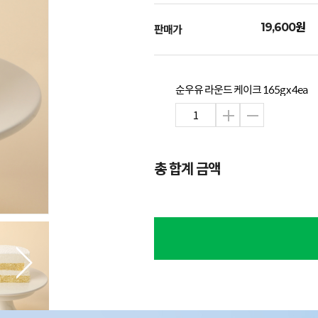
원
19,600
판매가
순우유 라운드 케이크 165g x 4ea
총 합계 금액