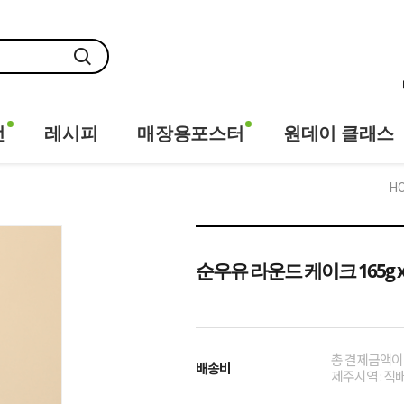
전
레시피
매장용포스터
원데이 클래스
H
순우유 라운드 케이크 165g x 
총 결제금액이 1
배송비
제주지역 : 직