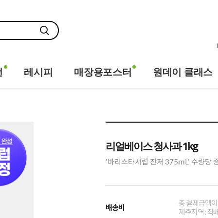
전
레시피
매장용포스터
원데이 클래스
리얼베이스 청사과 1kg
'바리스타시럽 진저 375mL' 수량당 
총 결제금액이 
배송비
제주지역 : 직