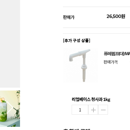
원
26,500
판매가
[추가 구성 상품]
퓨레펌프(대) MA
판매가격
리얼베이스 청사과 1kg