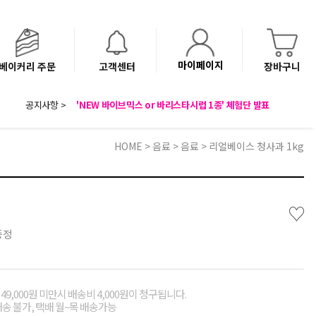
마이페이지
베이커리 주문
고객센터
장바구니
8월 광복절 배송안내
공지사항 >
'NEW 바이브믹스 or 바리스타시럽 1종' 체험단 발표
베이커리(냉동직배송) 센터 이전에 따른 배송 일정 안내
HOME
>
음료
>
음료
> 리얼베이스 청사과 1kg
♡
증정
49,000원 미만시 배송비 4,000원이 청구됩니다.
배송 불가, 택배 월~목 배송가능