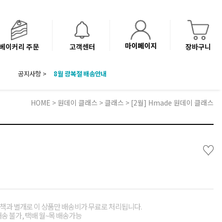
마이페이지
베이커리 주문
고객센터
장바구니
8월 광복절 배송안내
공지사항 >
'NEW 바이브믹스 or 바리스타시럽 1종' 체험단 발표
베이커리(냉동직배송) 센터 이전에 따른 배송 일정 안내
HOME
>
원데이 클래스
>
클래스
> [2월] Hmade 원데이 클래스
♡
책과 별개로 이 상품만 배송비가 무료로 처리됩니다.
배송 불가, 택배 월~목 배송가능