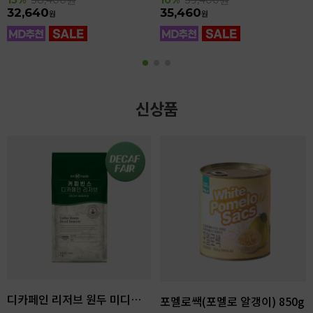
32,640
35,460
원
원
신상품
디카페인 리저브 원두 미디엄다크 로스팅 1kg
포멜로쌕(포멜로 알갱이) 850g