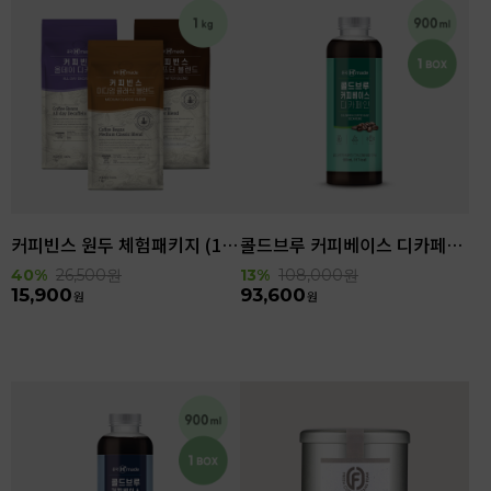
커피빈스 원두 체험패키지 (1kg)
콜드브루 커피베이스 디카페인 (900ml x 6ea)
40%
26,500
원
13%
108,000
원
15,900
93,600
원
원