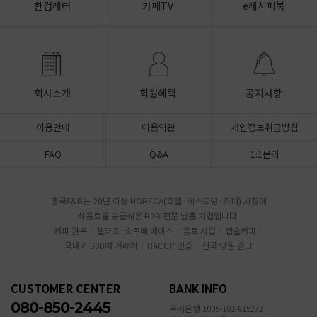
한컵레터
카페TV
e레시피북
회사소개
회원혜택
공지사항
이용안내
이용약관
개인정보취급방침
FAQ
Q&A
1:1문의
흥국F&B는 20년 이상 HORECA(호텔·레스토랑·카페) 시장에
식음료를 공급해온 B2B 전문 납품 기업입니다.
커피 원두 · 젤라또·소르베 베이스 · 음료 시럽 · 캡슐커피 ·
국내외 300여 거래처 · HACCP 인증 · 전국 당일 출고
CUSTOMER CENTER
BANK INFO
080-850-2445
우리은행 1005-101-615272