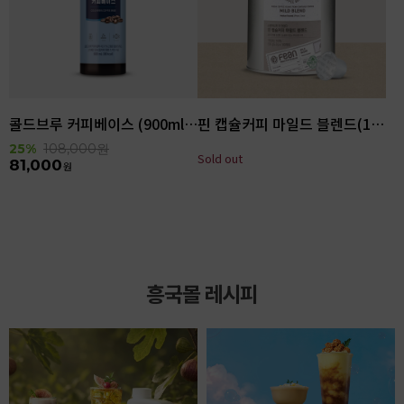
콜드브루 커피베이스 (900ml x 6ea)
핀 캡슐커피 마일드 블렌드(100입)
25%
108,000
원
Sold out
81,000
원
흥국몰 레시피