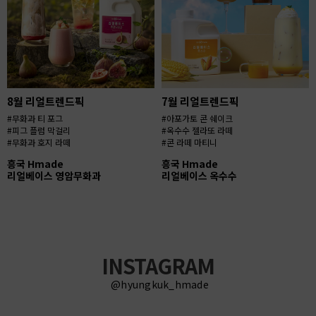
8월 리얼트렌드픽
7월 리얼트렌드픽
#무화과 티 포그
#아포가토 콘 쉐이크
#피그 플럼 막걸리
#옥수수 젤라또 라떼
#무화과 호지 라떼
#콘 라떼 마티니
흥국 Hmade
흥국 Hmade
리얼베이스 영암무화과
리얼베이스 옥수수
INSTAGRAM
@hyungkuk_hmade