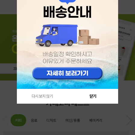
다시 보지 않기
닫기
카테고리 베스트
커피
음료
디저트
머신/용품
베이커리