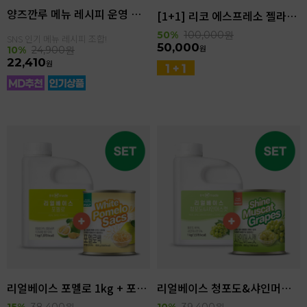
양즈깐루 메뉴 레시피 운영 세트
[1+1] 리코 에스프레소 젤라또 4kg(4.6L)
50%
100,000
원
SNS 인기 메뉴 레시피 조합!
50,000
원
10%
24,900
원
22,410
원
리얼베이스 포멜로 1kg + 포멜로쌕 850g SET
리얼베이스 청포도&샤인머스캣 1kg + 샤인머스캣 850g SET
15%
38,400
원
10%
39,400
원