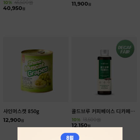
10%
45,500
원
11,900
원
40,950
원
샤인머스캣 850g
콜드브루 커피베이스 디카페인 리저브 440ml
12,900
10%
13,500
원
원
12,150
원