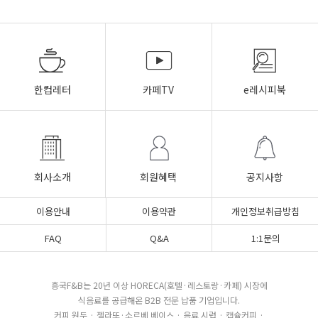
한컵레터
카페TV
e레시피북
회사소개
회원혜택
공지사항
이용안내
이용약관
개인정보취급방침
FAQ
Q&A
1:1문의
흥국F&B는 20년 이상 HORECA(호텔·레스토랑·카페) 시장에
식음료를 공급해온 B2B 전문 납품 기업입니다.
커피 원두 · 젤라또·소르베 베이스 · 음료 시럽 · 캡슐커피 ·