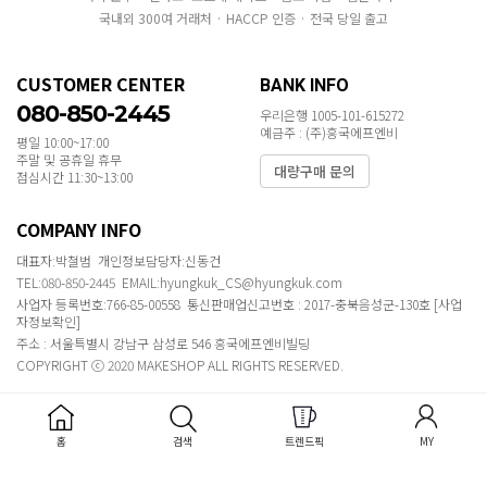
국내외 300여 거래처 · HACCP 인증 · 전국 당일 출고
CUSTOMER CENTER
BANK INFO
080-850-2445
우리은행 1005-101-615272
예금주 : (주)흥국에프엔비
평일 10:00~17:00
주말 및 공휴일 휴무
대량구매 문의
점심시간 11:30~13:00
COMPANY INFO
대표자:박철범 개인정보담당자:신동건
TEL:080-850-2445 EMAIL:hyungkuk_CS@hyungkuk.com
사업자 등록번호:766-85-00558 통신판매업신고번호 : 2017-충북음성군-130호
[사업
자정보확인]
주소 : 서울특별시 강남구 삼성로 546 흥국에프엔비빌딩
COPYRIGHT ⓒ 2020 MAKESHOP ALL RIGHTS RESERVED.
홈
검색
트렌드픽
MY