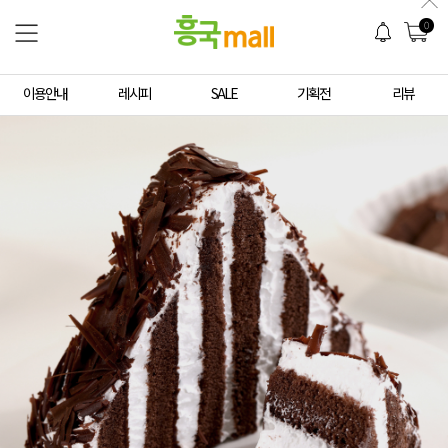
0
이용안내
레시피
SALE
기획전
리뷰