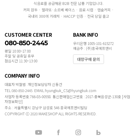
식음료를 공급해온 B2B 전문 납품 기업입니다.
커피 원두 · 젤라또·소르베 베이스 · 음료 시럽 · 캡슐커피 ·
국내외 300여 거래처 · HACCP 인증 · 전국 당일 출고
CUSTOMER CENTER
BANK INFO
080-850-2445
우리은행 1005-101-615272
예금주 : (주)흥국에프엔비
평일 10:00~17:00
주말 및 공휴일 휴무
대량구매 문의
점심시간 11:30~13:00
COMPANY INFO
대표자:박철범 개인정보담당자:신동건
TEL:080-850-2445 EMAIL:hyungkuk_CS@hyungkuk.com
사업자 등록번호:766-85-00558 통신판매업신고번호 : 2017-충북음성군-130호
[사업
자정보확인]
주소 : 서울특별시 강남구 삼성로 546 흥국에프엔비빌딩
COPYRIGHT ⓒ 2020 MAKESHOP ALL RIGHTS RESERVED.