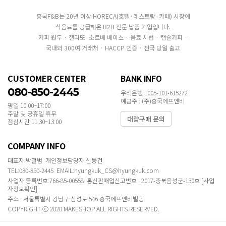
흥국F&B는 20년 이상 HORECA(호텔·레스토랑·카페) 시장에
식음료를 공급해온 B2B 전문 납품 기업입니다.
커피 원두 · 젤라또·소르베 베이스 · 음료 시럽 · 캡슐커피 ·
국내외 300여 거래처 · HACCP 인증 · 전국 당일 출고
CUSTOMER CENTER
BANK INFO
080-850-2445
우리은행 1005-101-615272
예금주 : (주)흥국에프엔비
평일 10:00~17:00
주말 및 공휴일 휴무
대량구매 문의
점심시간 11:30~13:00
COMPANY INFO
대표자:박철범 개인정보담당자:신동건
TEL:080-850-2445 EMAIL:hyungkuk_CS@hyungkuk.com
사업자 등록번호:766-85-00558 통신판매업신고번호 : 2017-충북음성군-130호
[사업
자정보확인]
주소 : 서울특별시 강남구 삼성로 546 흥국에프엔비빌딩
COPYRIGHT ⓒ 2020 MAKESHOP ALL RIGHTS RESERVED.