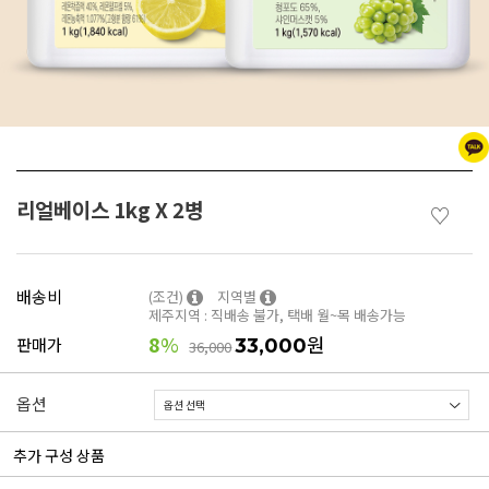
리얼베이스 1kg X 2병
♡
배송비
(조건)
지역별
제주지역 : 직배송 불가, 택배 월~목 배송가능
8
%
원
판매가
33,000
36,000
옵션
추가 구성 상품